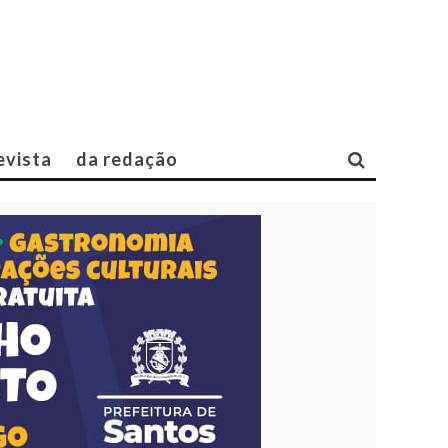
evista
da redação