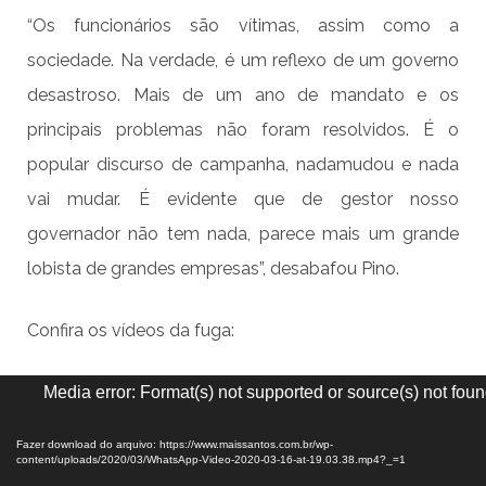
“Os funcionários são vítimas, assim como a
sociedade. Na verdade, é um reflexo de um governo
desastroso. Mais de um ano de mandato e os
principais problemas não foram resolvidos. É o
popular discurso de campanha, nadamudou e nada
vai mudar. É evidente que de gestor nosso
governador não tem nada, parece mais um grande
lobista de grandes empresas”, desabafou Pino.
Confira os vídeos da fuga:
Tocador
Media error: Format(s) not supported or source(s) not fou
de
vídeo
Fazer download do arquivo: https://www.maissantos.com.br/wp-
content/uploads/2020/03/WhatsApp-Video-2020-03-16-at-19.03.38.mp4?_=1