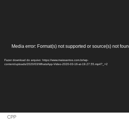
Tocador
Media error: Format(s) not supported or source(s) not fou
de
vídeo
Fazer download do arquivo: https://www.maissantos.com.br/wp-
content/uploads/2020/03/WhatsApp-Video-2020-03-16-at-19.27.55.mp4?_=2
CPP