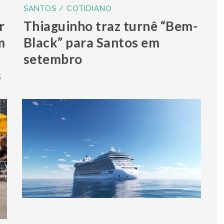
SANTOS / COTIDIANO
r
Thiaguinho traz turnê “Bem-
m
Black” para Santos em
setembro
s