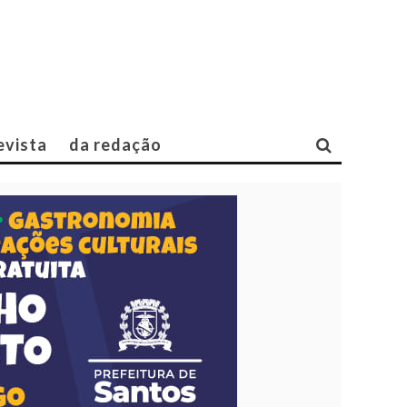
evista
da redação