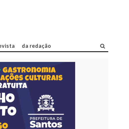
evista
da redação