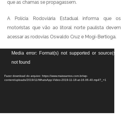
que as chamas se propagassem.
A Polícia Rodoviária Estadual informa que os
motoristas que vão ao litoral norte paulista devem
acessar as rodovias Oswaldo Cruz e Mogi-Bertioga.
Tocador
Media error: Format(s) not supported or source(s)
de
not found
vídeo
Fazer download do arquivo: https://www.maissantos.com.br/wp-
content/uploads/2019/11/WhatsApp-Video-2019-11-18-at-16.06.40.mp4?_=1