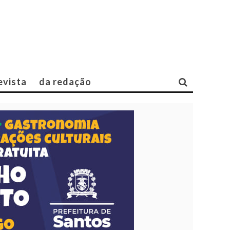
evista
da redação