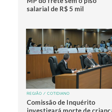
MP do frete sem o piso
salarial de R$ 5 mil
REGIÃO / COTIDIANO
Comissão de Inquérito
investigará morte de crianç