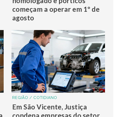
homologado e pórticos
começam a operar em 1º de
agosto
REGIÃO / COTIDIANO
Em São Vicente, Justiça
a
condena empresas do setor