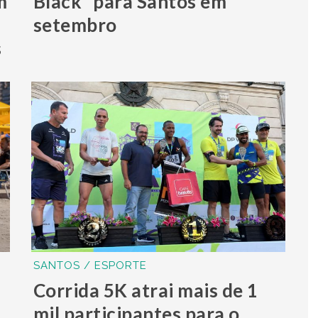
m
Black” para Santos em
setembro
s
SANTOS / ESPORTE
Corrida 5K atrai mais de 1
mil participantes para o