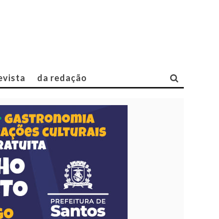
evista
da redação