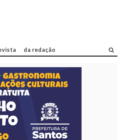
evista
da redação