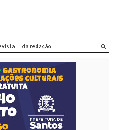
evista
da redação