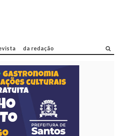
evista
da redação