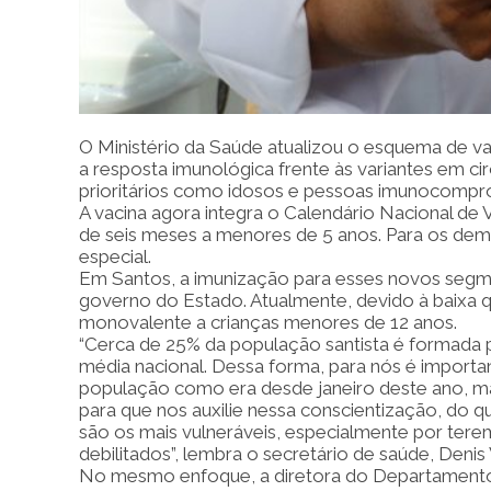
O Ministério da Saúde atualizou o esquema de va
a resposta imunológica frente às variantes em c
prioritários como idosos e pessoas imunocompr
A vacina agora integra o Calendário Nacional de 
de seis meses a menores de 5 anos. Para os de
especial.
Em Santos, a imunização para esses novos segme
governo do Estado. Atualmente, devido à baixa q
monovalente a crianças menores de 12 anos.
“Cerca de 25% da população santista é formada 
média nacional. Dessa forma, para nós é importan
população como era desde janeiro deste ano, mas
para que nos auxilie nessa conscientização, do 
são os mais vulneráveis, especialmente por tere
debilitados”, lembra o secretário de saúde, Denis 
No mesmo enfoque, a diretora do Departamento d