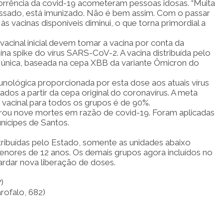
rrência da covid-19 acometeram pessoas idosas. “Muita
assado, está imunizado. Não é bem assim. Com o passar
 vacinas disponíveis diminui, o que torna primordial a
inal inicial devem tomar a vacina por conta da
ína spike do vírus SARS-CoV-2. A vacina distribuída pelo
se única, baseada na cepa XBB da variante Ômicron do
unológica proporcionada por esta dose aos atuais vírus
ados a partir da cepa original do coronavírus. A meta
 vacinal para todos os grupos é de 90%.
trou nove mortes em razão de covid-19. Foram aplicadas
nícipes de Santos.
tribuídas pelo Estado, somente as unidades abaixo
nores de 12 anos. Os demais grupos agora incluídos no
rdar nova liberação de doses.
)
rofalo, 682)