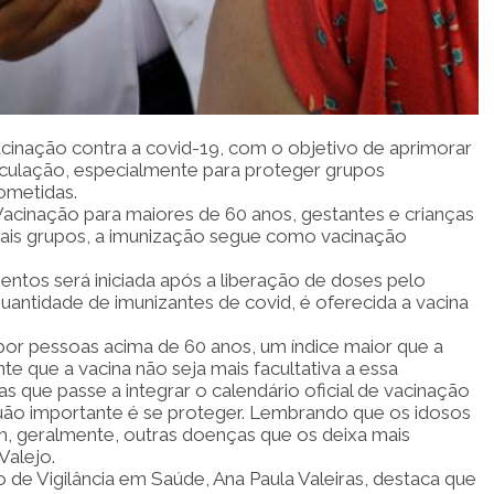
cinação contra a covid-19, com o objetivo de aprimorar
irculação, especialmente para proteger grupos
ometidas.
Vacinação para maiores de 60 anos, gestantes e crianças
mais grupos, a imunização segue como vacinação
ntos será iniciada após a liberação de doses pelo
uantidade de imunizantes de covid, é oferecida a vacina
por pessoas acima de 60 anos, um índice maior que a
te que a vacina não seja mais facultativa a essa
 que passe a integrar o calendário oficial de vacinação
quão importante é se proteger. Lembrando que os idosos
m, geralmente, outras doenças que os deixa mais
Valejo.
e Vigilância em Saúde, Ana Paula Valeiras, destaca que