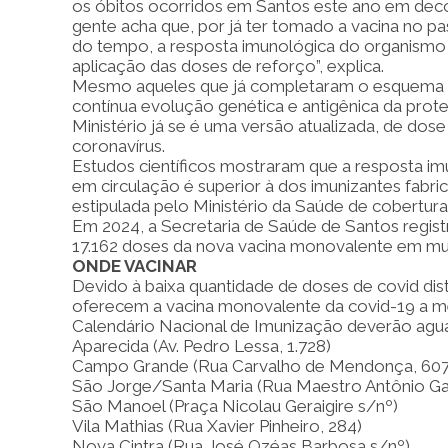
os óbitos ocorridos em Santos este ano em deco
gente acha que, por já ter tomado a vacina no p
do tempo, a resposta imunológica do organismo às
aplicação das doses de reforço”, explica.
Mesmo aqueles que já completaram o esquema vac
contínua evolução genética e antigênica da prote
Ministério já se é uma versão atualizada, de do
coronavírus.
Estudos científicos mostraram que a resposta im
em circulação é superior à dos imunizantes fabric
estipulada pelo Ministério da Saúde de cobertura
Em 2024, a Secretaria de Saúde de Santos regis
17.162 doses da nova vacina monovalente em mu
ONDE VACINAR
Devido à baixa quantidade de doses de covid dis
oferecem a vacina monovalente da covid-19 a me
Calendário Nacional de Imunização deverão agua
Aparecida (Av. Pedro Lessa, 1.728)
Campo Grande (Rua Carvalho de Mendonça, 607
São Jorge/Santa Maria (Rua Maestro Antônio Ga
São Manoel (Praça Nicolau Geraigire s/nº)
Vila Mathias (Rua Xavier Pinheiro, 284)
Nova Cintra (Rua José Ozéas Barbosa s/nº)