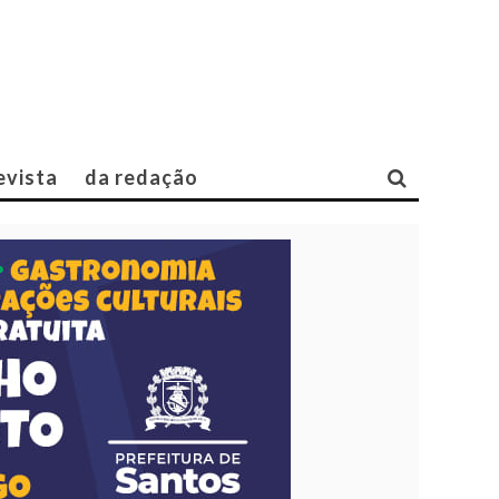
evista
da redação