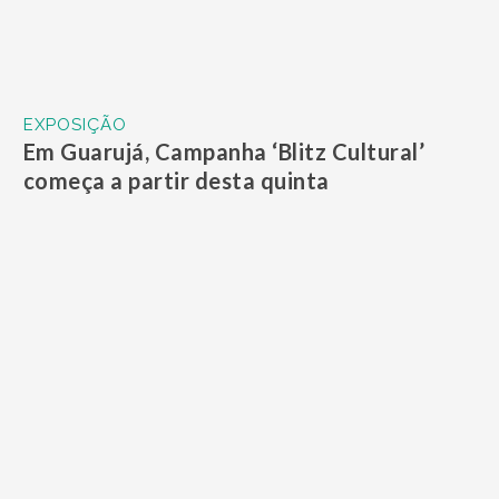
três novas exposições
EXPOSIÇÃO
Museu do Café promove exposição
temporária “Mundo em Rede: as
telecomunicações e o café”