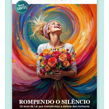
Acesse os arquivos da
Edição Mensal
as últimas
Justiça suspende licenciamento de aterro em São
Vicente a pedido do GAEMA
Rompendo o silêncio: 20 anos da Lei que
transformou a defesa das mulheres
Últimos dias para aproveitar a Festa Inverno
Criativo com shows, gastronomia e transporte
grátis em Santos