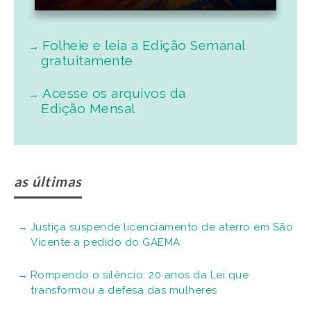
Thiaguinho traz turnê “Bem-Black” para Santos em
setembro
Início da operação do Pedágio Eletrônico na
Imigrantes e Anchieta será reprogramado
Parque Palafitas
99Food inicia operação na Baixada Santista e
amplia opções de delivery em seis cidades
Corrida 5K atrai mais de 1 mil participantes para o
Centro Histórico de Santos
Quando a cidade saiu do prumo
Após acordo, Senado aprova MP do frete sem o
piso salarial de R$ 5 mil
Pedágio Eletrônico no SAI é homologado e