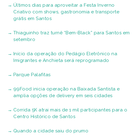
pórticos começam a operar em 1º de agosto
Brasil terá primeiro cruzeiro de liderança feminina
ESG em 2026
Bike Santos ganha espaço como opção de lazer
nas férias
É férias! Programe-se com atividades de lazer e
cultura para todas as idades na Baixada Santista
Comissão de Inquérito investigará morte de
criança no Hospital Municipal
Em São Vicente, Justiça condena empresas do
setor automotivo a pagar R$ 100 mil por danos
morais coletivos
Biquíni: o traje que fez história