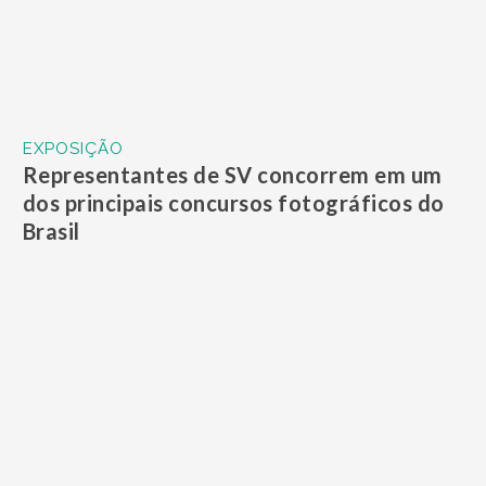
EXPOSIÇÃO
Em Guarujá, Campanha ‘Blitz Cultural’
começa a partir desta quinta
EXPOSIÇÃO
Casa da Frontaria Azulejada reabre com