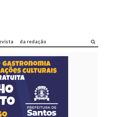
evista
da redação