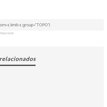
om=1 limit=1 group="TOPO"]
PUBLICIDADE
 relacionados