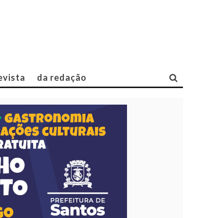
evista
da redação