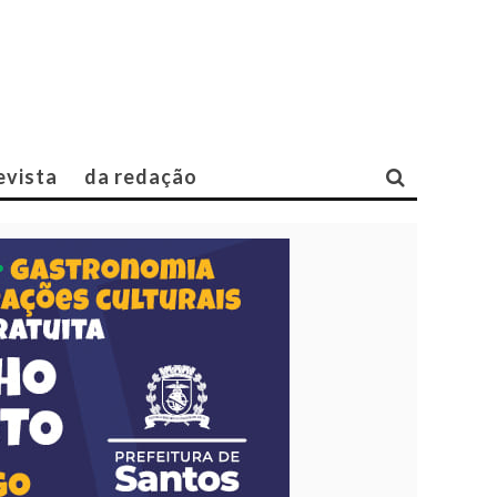
evista
da redação