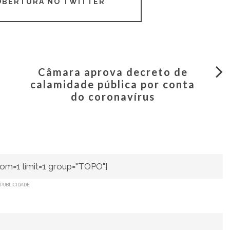
COBERTURA NO TWITTER
Câmara aprova decreto de
calamidade pública por conta
do coronavírus
om=1 limit=1 group="TOPO"]
PUBLICIDADE