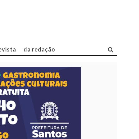
evista
da redação