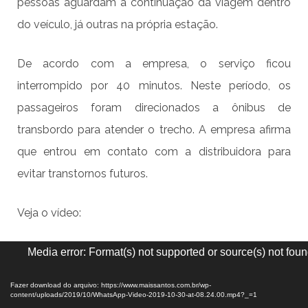
pessoas aguardam a continuação da viagem dentro
do veículo, já outras na própria estação.
De acordo com a empresa, o serviço ficou
interrompido por 40 minutos. Neste período, os
passageiros foram direcionados a ônibus de
transbordo para atender o trecho. A empresa afirma
que entrou em contato com a distribuidora para
evitar transtornos futuros.
Veja o vídeo:
Tocador
Media error: Format(s) not supported or source(s) not fou
de
vídeo
Fazer download do arquivo: https://www.maissantos.com.br/wp-
content/uploads/2019/10/WhatsApp-Video-2019-10-30-at-08.24.00.mp4?_=1