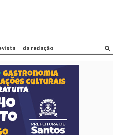
evista
da redação