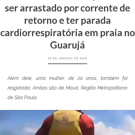
ser arrastado por corrente de
retorno e ter parada
cardiorrespiratória em praia no
Guarujá
29 DE JANEIRO DE 2024
Além dele, uma mulher, de 20 anos, também foi
resgatada. Ambos são de Mauá, Região Metropolitana
de São Paulo.
Tocador
de
vídeo