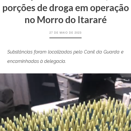
porções de droga em operação
no Morro do Itararé
27 DE MAIO DE 2023
Substâncias foram localizadas pelo Canil da Guarda e
encaminhadas à delegacia.
Tocador
de
vídeo