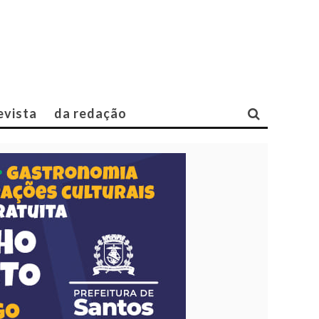
evista
da redação