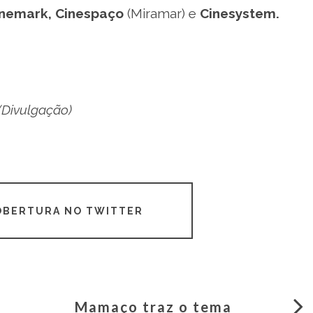
inemark
,
Cinespaço
(Miramar) e
Cinesystem
.
(Divulgação)
COBERTURA NO TWITTER
Mamaço traz o tema