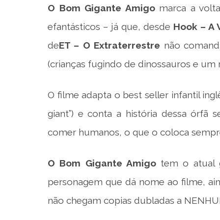
O Bom Gigante Amigo
marca
a volt
efantásticos – já que, desde
Hook – A 
de
ET – O Extraterrestre
não comanda
(crianças fugindo de dinossauros e um
O filme adapta o best seller infantil ing
giant”) e conta a história dessa órfã
comer humanos, o que o coloca sempre 
O Bom Gigante Amigo
tem o atual 
personagem que dá nome ao filme, ain
não chegam copias dubladas a NENHUM 