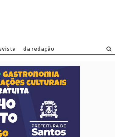
evista
da redação