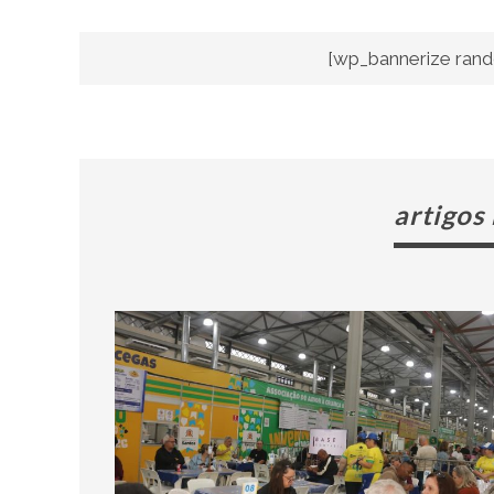
[wp_bannerize rand
artigos