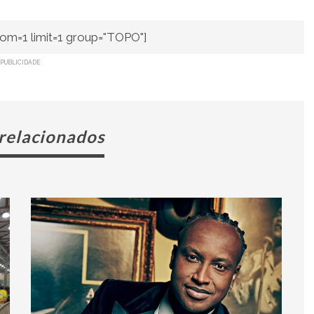
om=1 limit=1 group="TOPO"]
PUBLICIDADE
 relacionados