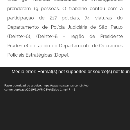
prenderam 19 pessoas. O trabalho contou com a
participação de 217 policiais, 74 viaturas do
Departamento de Polícia Judiciária de São Paulo
(Deinter-6), (Deinter-8 – região de Presidente
Prudente) e o apoio do Departamento de Operações
Policiais Estratégicas (Dope).
Tocador
Media error: Format(s) not supported or source(s) not fou
de
vídeo
Fazer download do arquivo: https://www.maissantos.com.br/wp-
content/uploads/2019/11/V%C3%ADdeo-1.mp4?_=1