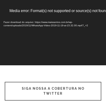
Tocador
Media error: Format(s) not supported or source(s) not fou
de
vídeo
Fazer download do arquivo: https://www.maissantos.com.br/wp-
content/uploads/2019/11/WhatsApp-Video-2019-11-19-at-15.32.00.mp4?_=2
SIGA NOSSA A COBERTURA NO
TWITTER