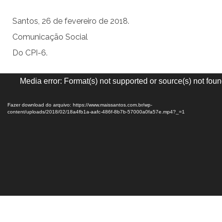
Santos, 26 de fevereiro de 2018.
Comunicação Social
Do CPI-6.
Tocador
Media error: Format(s) not supported or source(s) not fou
de
vídeo
Fazer download do arquivo: https://www.maissantos.com.br/wp-
content/uploads/2018/02/18a4fb1a-aafc-486f-8b7b-57000a0fa57e.mp4?_=1