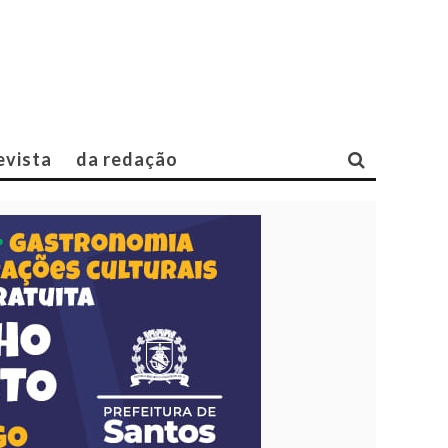
evista
da redação