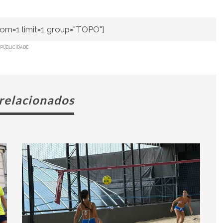
om=1 limit=1 group="TOPO"]
PUBLICIDADE
 relacionados