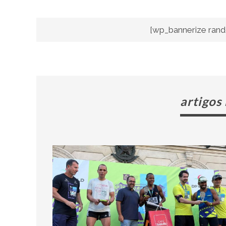
[wp_bannerize rand
artigos