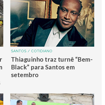
SANTOS / COTIDIANO
r
Thiaguinho traz turnê “Bem-
m
Black” para Santos em
setembro
s