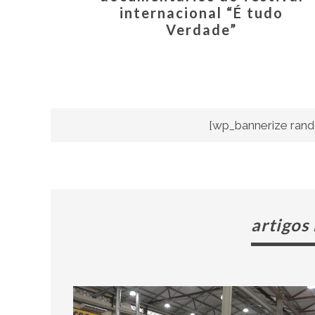
internacional “É tudo
Verdade”
[wp_bannerize rand
artigos