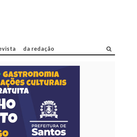
evista
da redação