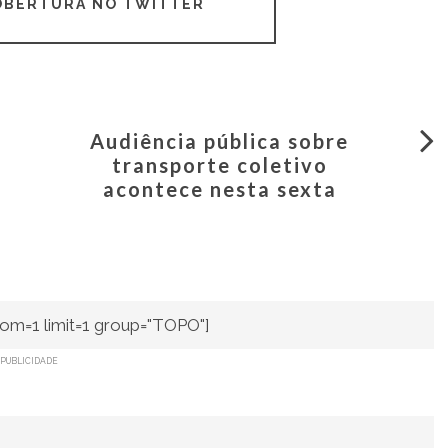
COBERTURA NO TWITTER
Audiência pública sobre
transporte coletivo
acontece nesta sexta
om=1 limit=1 group="TOPO"]
PUBLICIDADE