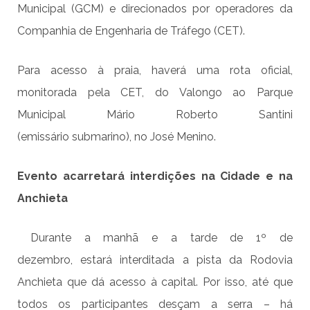
Municipal (GCM) e direcionados por operadores da
Companhia de Engenharia de Tráfego (CET).
P
ara acesso à praia, haverá uma rota oficial,
monitorada pela CET, do Valongo ao Parque
Municipal Mário Roberto Santini
(
e
missário
s
ubmarino),
n
o José Menino.
Evento acarretará interdições na Cidade e na
Anchieta
Durante a manhã e a tarde d
e
1º de
dezembro
,
estará interditada a pista da Rodovia
Anchieta que dá acesso à capital. Por isso, até que
todos os participantes desçam a serra – há