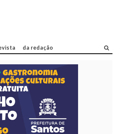
evista
da redação