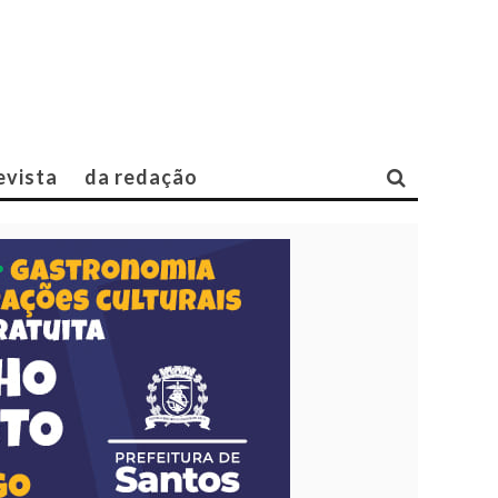
evista
da redação