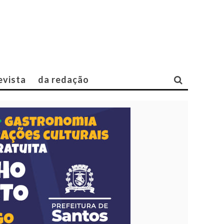
evista
da redação