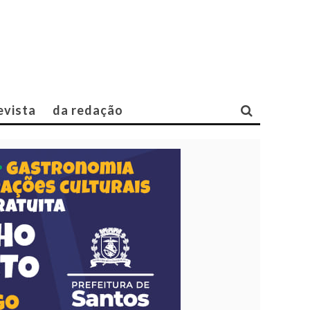
evista
da redação