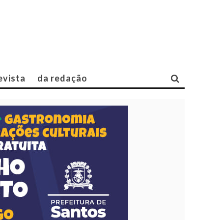
evista
da redação