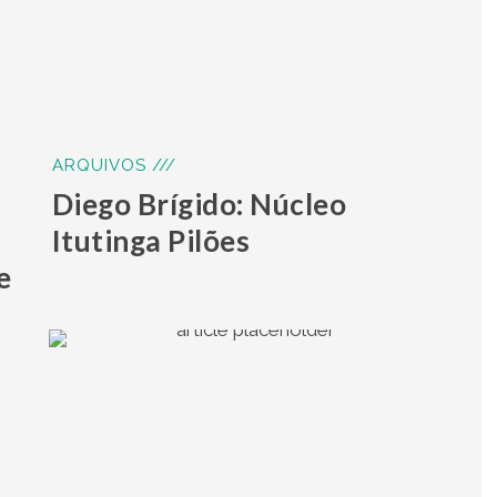
ARQUIVOS ///
a
Diego Brígido: Núcleo
Itutinga Pilões
e