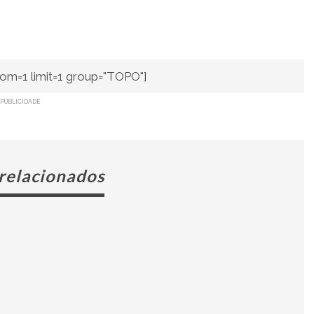
om=1 limit=1 group="TOPO"]
PUBLICIDADE
 relacionados