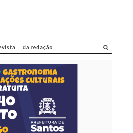
evista
da redação