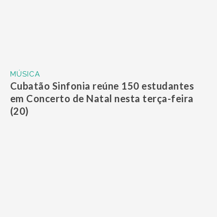
MÚSICA
Show ‘Isso É Pagode’, com Péricles, Belo,
Pixote e Envolvência, acontece nesta
sexta (23) no Blue Med Convention Center
MÚSICA
Ano de 2022 encerra com apresentação de
Kamaitachi no Arena Club, em Santos
MÚSICA
Praia Grande e Cubatão receberão
espetáculo em homenagem a Elis Regina