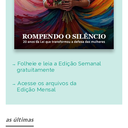
Parque Palafitas
99Food inicia operação na Baixada Santista e
amplia opções de delivery em seis cidades
Corrida 5K atrai mais de 1 mil participantes para o
Centro Histórico de Santos
Quando a cidade saiu do prumo
Após acordo, Senado aprova MP do frete sem o
piso salarial de R$ 5 mil
Pedágio Eletrônico no SAI é homologado e
pórticos começam a operar em 1º de agosto
Brasil terá primeiro cruzeiro de liderança feminina
ESG em 2026