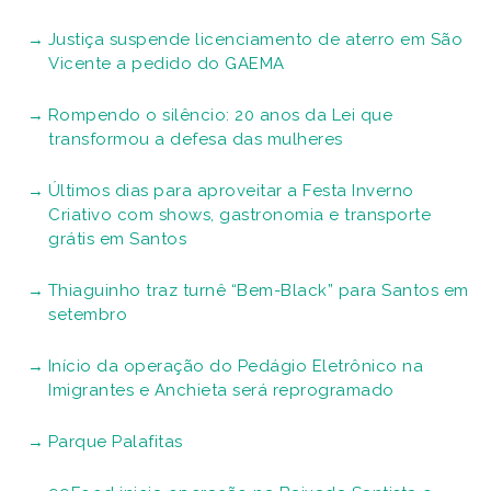
Bike Santos ganha espaço como opção de lazer
nas férias
É férias! Programe-se com atividades de lazer e
cultura para todas as idades na Baixada Santista
Comissão de Inquérito investigará morte de
criança no Hospital Municipal
Em São Vicente, Justiça condena empresas do
setor automotivo a pagar R$ 100 mil por danos
morais coletivos
Biquíni: o traje que fez história
Com entrada solidária, Concha Rock apresenta
tributo ao U2, Capital Inicial e homenagem a
mulher, em Santos
Festa Inverno Criativo começa sexta com muita