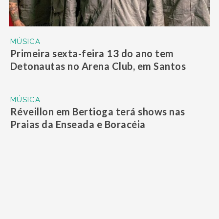
MÚSICA
Primeira sexta-feira 13 do ano tem
Detonautas no Arena Club, em Santos
MÚSICA
Réveillon em Bertioga terá shows nas
Praias da Enseada e Boracéia
MÚSICA
Cubatão Sinfonia reúne 150 estudantes
em Concerto de Natal nesta terça-feira
(20)