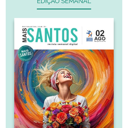
as últimas
Justiça suspende licenciamento de aterro em São
Vicente a pedido do GAEMA
Rompendo o silêncio: 20 anos da Lei que
transformou a defesa das mulheres
Últimos dias para aproveitar a Festa Inverno
Criativo com shows, gastronomia e transporte
grátis em Santos
Thiaguinho traz turnê “Bem-Black” para Santos em
setembro
Início da operação do Pedágio Eletrônico na
Imigrantes e Anchieta será reprogramado