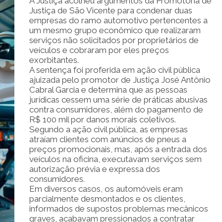
A Justiça acolheu argumentos da Promotoria de
Justiça de São Vicente para condenar duas
empresas do ramo automotivo pertencentes a
um mesmo grupo econômico que realizaram
serviços não solicitados por proprietários de
veículos e cobraram por eles preços
exorbitantes.
A sentença foi proferida em ação civil pública
ajuizada pelo promotor de Justiça José Antônio
Cabral Garcia e determina que as pessoas
jurídicas cessem uma série de práticas abusivas
contra consumidores, além do pagamento de
R$ 100 mil por danos morais coletivos.
Segundo a ação civil pública, as empresas
atraíam clientes com anúncios de pneus a
preços promocionais, mas, após a entrada dos
veículos na oficina, executavam serviços sem
autorização prévia e expressa dos
consumidores.
Em diversos casos, os automóveis eram
parcialmente desmontados e os clientes,
informados de supostos problemas mecânicos
graves, acabavam pressionados a contratar