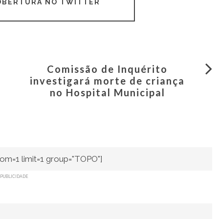
COBERTURA NO TWITTER
Comissão de Inquérito
investigará morte de criança
no Hospital Municipal
om=1 limit=1 group="TOPO"]
PUBLICIDADE