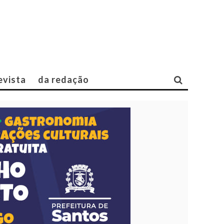
evista
da redação