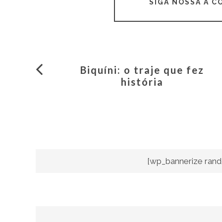
SIGA NOSSA A 
Biquíni: o traje que fez
história
[wp_bannerize rand