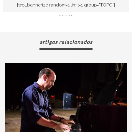
[wp_bannerize random=1 limit=1 group="TOPO"]
PUBLICIDADE
artigos relacionados