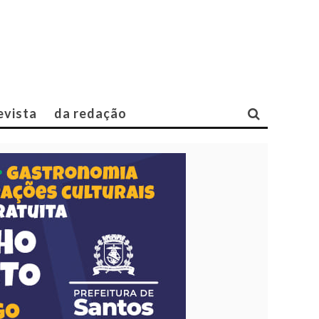
evista
da redação