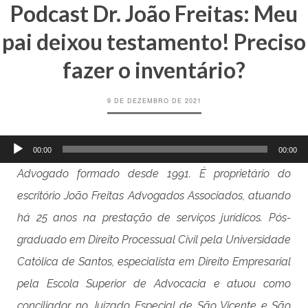
Podcast Dr. João Freitas: Meu
pai deixou testamento! Preciso
fazer o inventário?
9 DE DEZEMBRO DE 2021
Tocador
00:00
00:00
de
áudio
Advogado formado desde 1991. É proprietário do
escritório João Freitas Advogados Associados, atuando
há 25 anos na prestação de serviços jurídicos. Pós-
graduado em Direito Processual Civil pela Universidade
Católica de Santos, especialista em Direito Empresarial
pela Escola Superior de Advocacia e atuou como
conciliador no Juizado Especial de São Vicente e São