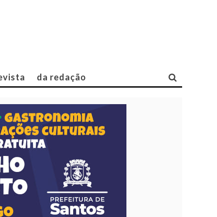
evista
da redação