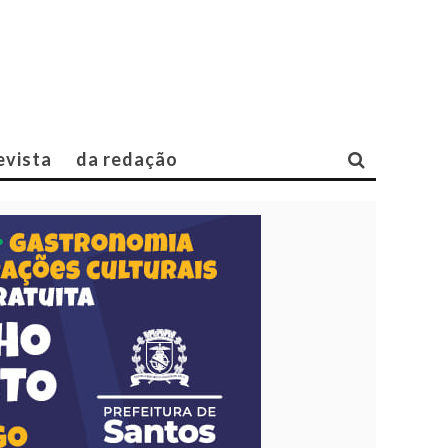
evista
da redação