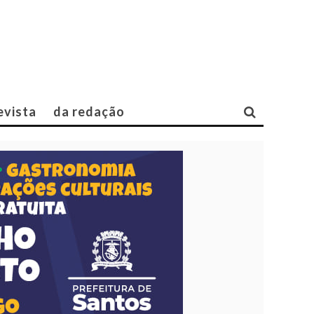
evista
da redação