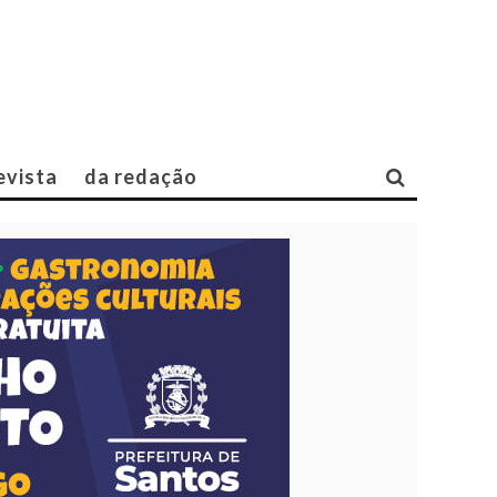
evista
da redação