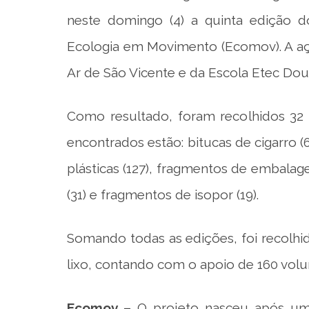
neste domingo (4) a quinta edição d
Ecologia em Movimento (Ecomov). A aç
Ar de São Vicente e da Escola Etec Dou
Como resultado, foram recolhidos 32 
encontrados estão: bitucas de cigarro (64
plásticas (127), fragmentos de embalag
(31) e fragmentos de isopor (19).
Somando todas as edições, foi recolhi
lixo, contando com o apoio de 160 volun
Ecomov –
O projeto nasceu após um