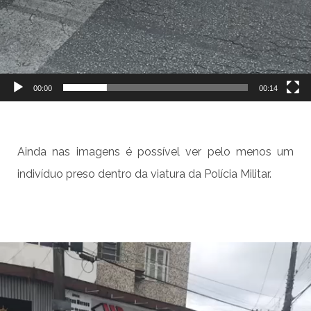
00:00
00:14
Ainda nas imagens é possível ver pelo menos um
indivíduo preso dentro da viatura da Polícia Militar.
Tocador
de
vídeo