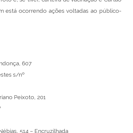
 está ocorrendo ações voltadas ao público-
ndonça, 607
stes s/nº
iano Peixoto, 201
º
Nébias, 514 – Encruzilhada