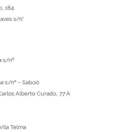
o, 184
aves s/n°
a s/nº
ha s/nº – Saboó
arlos Alberto Curado, 77 A
 Vila Telma