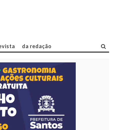
evista
da redação