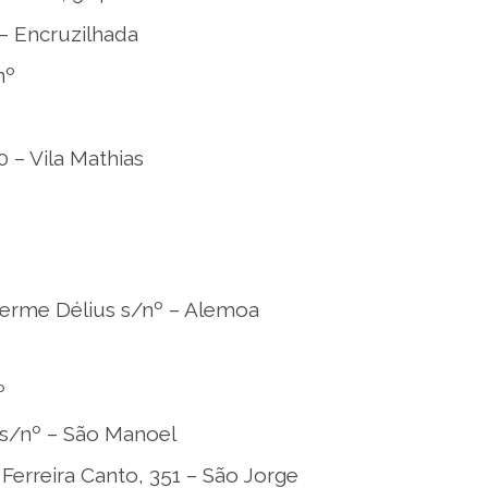
 – Encruzilhada
nº
 – Vila Mathias
herme Délius s/nº – Alemoa
º
 s/nº – São Manoel
 Ferreira Canto, 351 – São Jorge