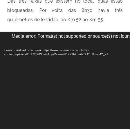
Das três faixas que existem no local, duas estão
bloqueadas. Por volta das 8h30 havia três
quilômetros de lentidão, do Km 52 ao Km 55.
Tocador
Media error: Format(s) not supported or source(s) not fou
de
vídeo
Fazer download do arquivo: https://www.maissantos.com.br/wp-
content/uploads/2017/09/WhatsApp-Video-2017-09-28-at-09.26.11.mp4?_=1