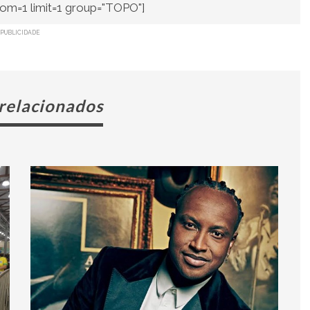
om=1 limit=1 group="TOPO"]
PUBLICIDADE
 relacionados