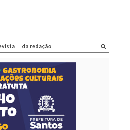
evista
da redação