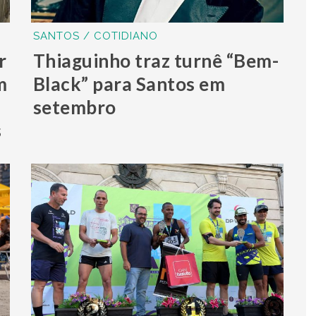
SANTOS / COTIDIANO
r
Thiaguinho traz turnê “Bem-
m
Black” para Santos em
setembro
s