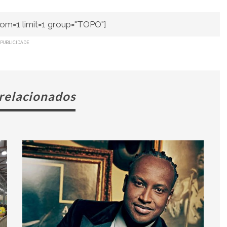
om=1 limit=1 group="TOPO"]
PUBLICIDADE
 relacionados