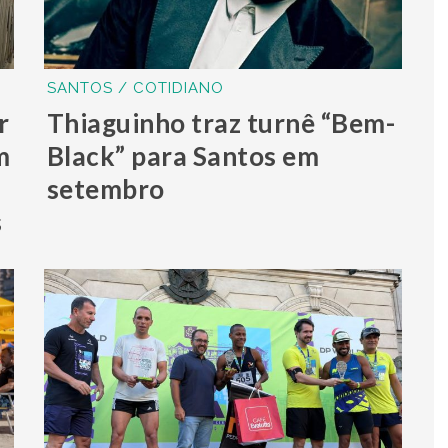
SANTOS / COTIDIANO
r
Thiaguinho traz turnê “Bem-
m
Black” para Santos em
setembro
s