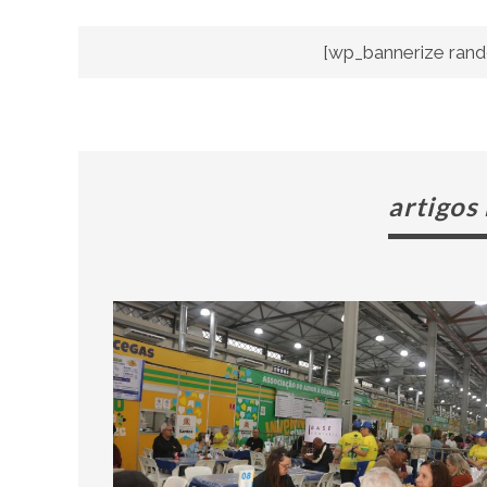
[wp_bannerize rand
artigos