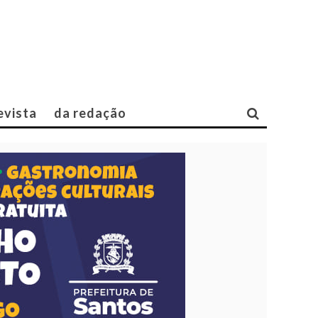
evista
da redação