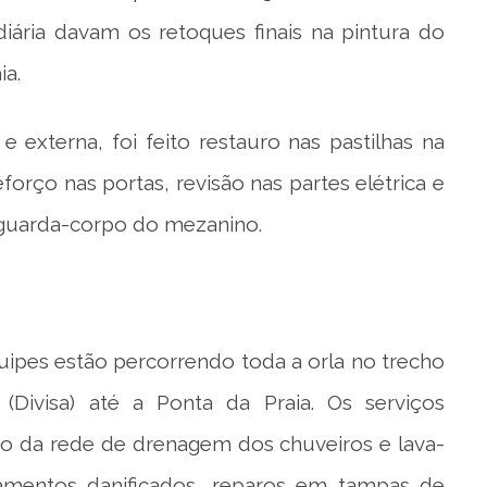
iária davam os retoques finais na pintura do
ia.
e externa, foi feito restauro nas pastilhas na
eforço nas portas, revisão nas partes elétrica e
 guarda-corpo do mezanino.
uipes estão percorrendo toda a orla no trecho
Divisa) até a Ponta da Praia. Os serviços
 da rede de drenagem dos chuveiros e lava-
amentos danificados, reparos em tampas de