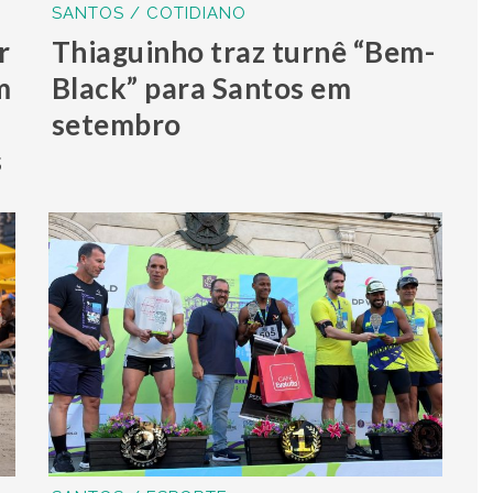
SANTOS / COTIDIANO
r
Thiaguinho traz turnê “Bem-
m
Black” para Santos em
setembro
s