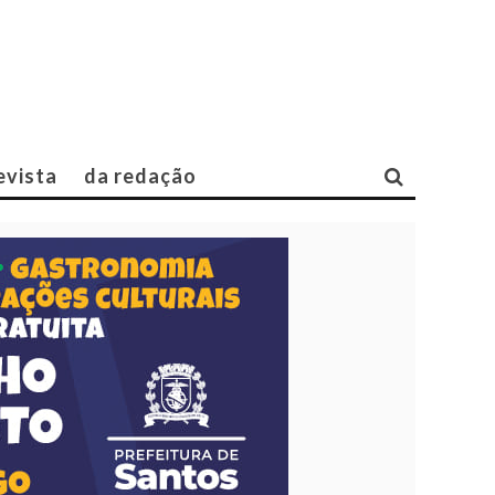
evista
da redação