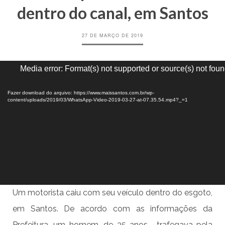
dentro do canal, em Santos
27 DE MARÇO DE 2019
Tocador
Media error: Format(s) not supported or source(s) not fou
de
vídeo
Fazer download do arquivo: https://www.maissantos.com.br/wp-
content/uploads/2019/03/WhatsApp-Video-2019-03-27-at-07.35.54.mp4?_=1
Um motorista caiu com seu veículo dentro do esgoto,
em Santos. De acordo com as informações da
Prefeitura, um homem, de 35 anos, trafegava pela